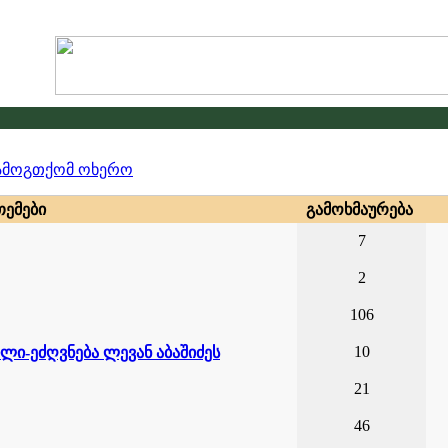
ამოგთქომ ოხერო
თე­მე­ბი
გა­მოხ­მა­უ­რე­ბა
7
2
106
10
ილი-ეძღვნება ლევან აბაშიძეს
21
46