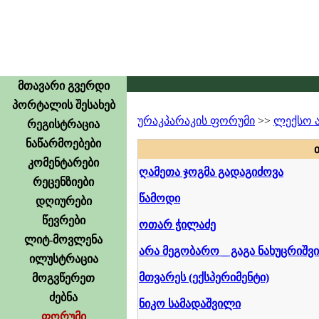
მთავარი გვერდი
პორტალის შესახებ
ურაკპარაკის ფორუმი
>>
ლექსო 
რეგისტრაცია
ნაწარმოებები
კომენტარები
ღამეთა ჯოგმა გადაგიძოვა
რეცენზიები
წამოდი
დღიურები
წევრები
ოთარ ჭილაძე
ლიტ-მოვლენა
არა მეგობარო _ გაგა ნახუცრიშვ
ილუსტრაცია
მთვარეს (ექსპერიმენტი)
მოგვწერეთ
ძებნა
ნიკო სამადაშვილი
ფორუმი