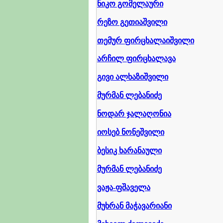
ნიკო გომელაური
რეზო გეთიაშვილი
თემურ ფირცხალაიშვილი
არჩილ ფირცხალავა
გივი ალხაზიშვილი
მურმან ლებანიძე
ნოდარ ჯალაღონია
იოსებ ნონეშვილი
ბესიკ ხარანაული
მურმან ლებანიძე
ვაჟა-ფშაველა
მუხრან მაჭავარიანი