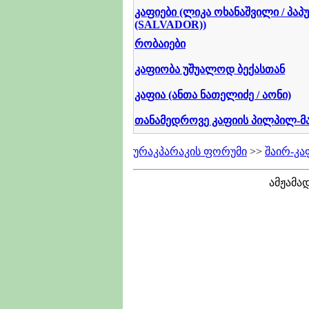
კაფიები (ლიკა ოხანაშვილი / პაპ
(SALVADOR))
რობაიები
კაფიობა უშუალოდ ბექასთან
კაფია (ანთა ნათელიძე / აონი)
თანამედროვე კაფიის პილპილ-
ურაკპარაკის ფორუმი
>>
შაირ-კა
ამჟამა