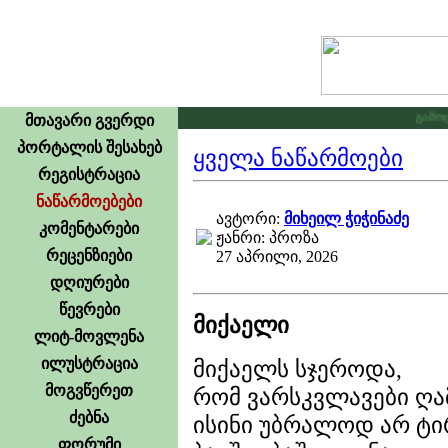
გამოცხა
მთავარი გვერდი
პორტალის შესახებ
ყველა ნაწარმოები
რეგისტრაცია
ნაწარმოებები
ავტორი:
მიხეილ ჭიჭინაძე
კომენტარები
ჟანრი: პროზა
რეცენზიები
27 აპრილი, 2026
დღიურები
წევრები
მიქაელი
ლიტ-მოვლენა
ილუსტრაცია
მიქაელს სჯეროდა,
მოგვწერეთ
რომ ვარსკვლავები ღამ
ძებნა
ისინი უბრალოდ არ ტი
ფორუმი