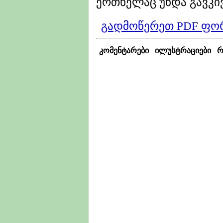
ერთხელაც უნდა გავკივ
გადმოწერეთ PDF ფო
კომენტარები
ილუსტრაციები
რ