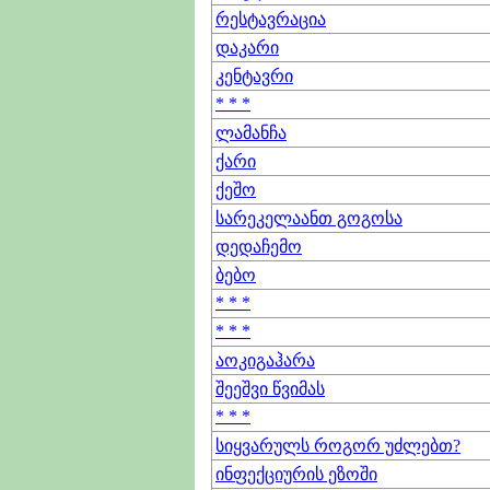
რესტავრაცია
დაკარი
კენტავრი
* * *
ლამანჩა
ქარი
ქეშო
სარეკელაანთ გოგოსა
დედაჩემო
ბებო
* * *
* * *
აოკიგაჰარა
შეეშვი წვიმას
* * *
სიყვარულს როგორ უძლებთ?
ინფექციურის ეზოში