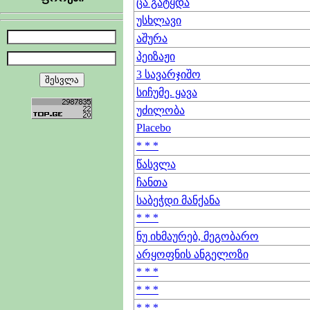
ცა გატყდა
უსხლავი
აშურა
პეიზაჟი
3 სავარჯიშო
სიჩუმე. ყავა
უძილობა
Placebo
* * *
წასვლა
ჩანთა
საბეჭდი მანქანა
* * *
ნუ იხმაურებ, მეგობარო
არყოფნის ანგელოზი
* * *
* * *
* * *