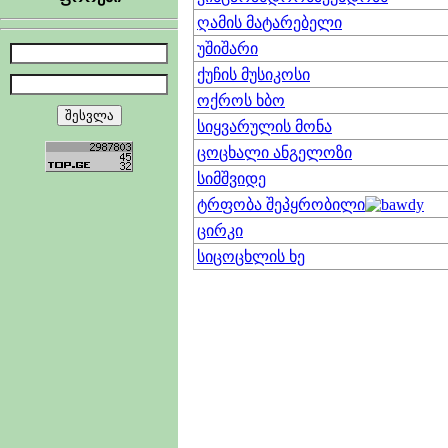
ღამის მატარებელი
უშიშარი
ქუჩის მუსიკოსი
ოქროს ხბო
სიყვარულის მონა
ცოცხალი ანგელოზი
სიმშვიდე
ტრფობა შეპყრობილი
ცირკი
სიცოცხლის ხე