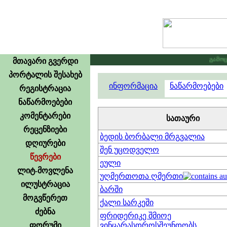
გამოცხა
მთავარი გვერდი
პორტალის შესახებ
ინფორმაცია
ნაწარმოებები
რეგისტრაცია
ნაწარმოებები
კომენტარები
სათაური
რეცენზიები
ბედის ბორბალი მრგვალია
დღიურები
შენ უცოდველო
წევრები
ეული
ლიტ-მოვლენა
უღმერთოთა ღმერთი
ილუსტრაცია
ბარში
მოგვწერეთ
ქალი სარკეში
ძებნა
ფრიდერიკე შმიოე
ფორუმი
ვინცარასდროსშეუნდობს