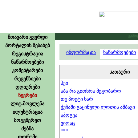
გამოცხა
მთავარი გვერდი
პორტალის შესახებ
ინფორმაცია
ნაწარმოებები
რეგისტრაცია
ნაწარმოებები
კომენტარები
სათაური
რეცენზიები
ჰეი
დღიურები
აბა რა გითხრა მეგობარო
წევრები
თუ პოეტი ხარ
ლიტ-მოვლენა
ქუჩაში გაყინული ლოთის ამბავი
ილუსტრაცია
აპოგეა
მოგვწერეთ
ვიღაც
ძებნა
***
ფორუმი