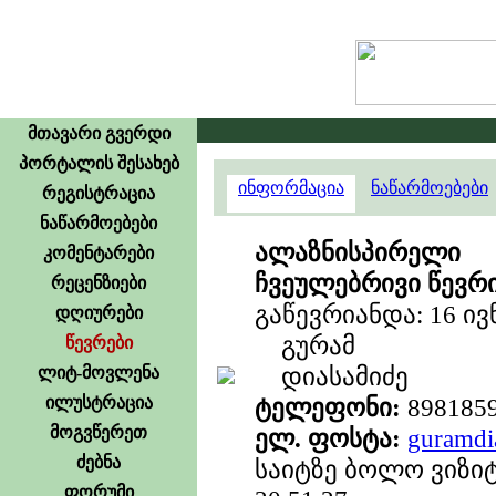
მთავარი გვერდი
პორტალის შესახებ
ინფორმაცია
ნაწარმოებები
რეგისტრაცია
ნაწარმოებები
ალაზნისპირელი
კომენტარები
ჩვეულებრივი წევრ
რეცენზიები
გაწევრიანდა: 16 ივნ
დღიურები
გურამ
წევრები
დიასამიძე
ლიტ-მოვლენა
ილუსტრაცია
ტელეფონი:
898185
მოგვწერეთ
ელ. ფოსტა:
guramd
ძებნა
საიტზე ბოლო ვიზიტ
ფორუმი